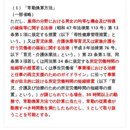
（１）「常勤換算方法」
（一部省略）
ただし、
雇用の分野における男女の均等な機会及び待遇
の確保等に関する法律
（昭和 47 年法律第 113 号）第 13
条第１項に規定する措置（以下「母性健康管理措置」と
いう。）又は
育児休業、介護休業等育児又は家族介護を
行う労働者の福祉に関する法律
（平成３年法律第 76 号。
以下「育児・介護休業法」という。）第 23 条第１項、同
条第３項若しくは同法第 24 条に規定する
所定労働時間の
短縮等の措置
若しくは厚生労働省「
事業場における治療
と仕事の両立支援のためのガイドライン
」に沿って
事業
者が自主的に設ける所定労働時間の短縮措置
（以下「育
児、介護及び治療のための所定労働時間の短縮等の措
置」という。）
が講じられている場合、30 時間以上の勤
務で、常勤換算方法での計算に当たり、常勤の従業者が
勤務すべき時間数を満たしたものとし、１として取り扱
うことを可能とする。