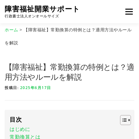
コ
障害福祉開業サポート
ン
メニュ
行政書士法人オンオールサイズ
テ
ン
ホーム
> 【障害福祉】常勤換算の特例とは？適用方法やルール
ツ
へ
事務所概要
取扱サービス
依頼の流れ
を解説
ス
キ
ッ
【障害福祉】常勤換算の特例とは？適
プ
よくある質問
お役立ち情報
用方法やルールを解説
投稿日:
2025年6月17日
目次
はじめに
常勤換算とは