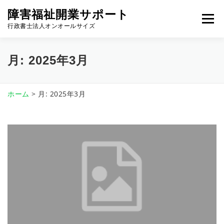
コ
障害福祉開業サポート
ン
メニュ
行政書士法人オンオールサイズ
テ
ン
ツ
月:
2025年3月
へ
事務所概要
取扱サービス
依頼の流れ
ス
キ
ホーム
> 月:
2025年3月
ッ
プ
よくある質問
お役立ち情報